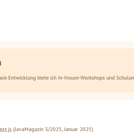
a
ack-Entwicklung biete ich In-House-Workshops und Schulu
xt.js
(
JavaMagazin 3/2025
,
Januar 2025
)