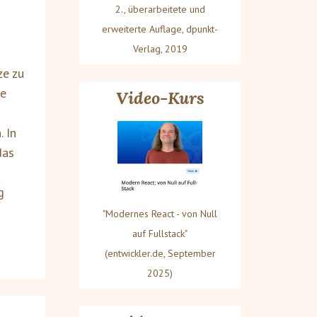
2., überarbeitete und
erweiterte Auflage, dpunkt-
Verlag, 2019
ze zu
ie
Video-Kurs
 In
das
g
"Modernes React - von Null
auf Fullstack"
(entwickler.de, September
2025)