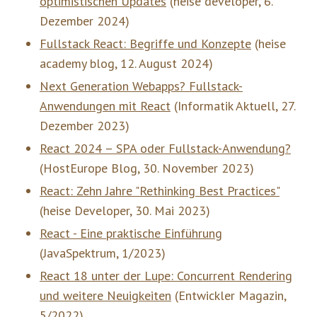
optimistischen Updates
(
heise developer
,
6.
Dezember 2024
)
Fullstack React: Begriffe und Konzepte
(
heise
academy blog
,
12. August 2024
)
Next Generation Webapps? Fullstack-
Anwendungen mit React
(
Informatik Aktuell
,
27.
Dezember 2023
)
React 2024 – SPA oder Fullstack-Anwendung?
(
HostEurope Blog
,
30. November 2023
)
React: Zehn Jahre "Rethinking Best Practices"
(
heise Developer
,
30. Mai 2023
)
React - Eine praktische Einführung
(
JavaSpektrum
,
1/2023
)
React 18 unter der Lupe: Concurrent Rendering
und weitere Neuigkeiten
(
Entwickler Magazin
,
5/2022
)