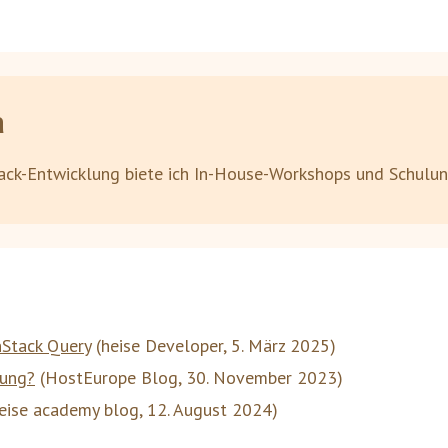
a
ack-Entwicklung biete ich In-House-Workshops und Schulu
nStack Query
(
heise Developer
,
5. März 2025
)
dung?
(
HostEurope Blog
,
30. November 2023
)
eise academy blog
,
12. August 2024
)